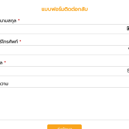
แบบฟอร์มติดต่อกลับ
อ-นามสกุล
*
ร์โทรศัพท์
*
มล
*
ความ